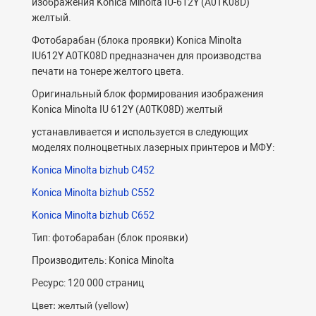
изображения Konica Minolta IU-612Y (A0TK08D)
желтый.
Фотобарабан (блока проявки) Konica Minolta
IU612Y A0TK08D предназначен для производства
печати на тонере желтого цвета.
Оригинальный блок формирования изображения
Konica Minolta IU 612Y (A0TK08D) желтый
устанавливается и используется в следующих
моделях полноцветных лазерных принтеров и МФУ:
Konica Minolta bizhub C452
Konica Minolta bizhub C552
Konica Minolta bizhub C652
Тип: фотобарабан (блок проявки)
Производитель: Konica Minolta
Ресурс: 120 000 страниц
Цвет: желтый (yellow)