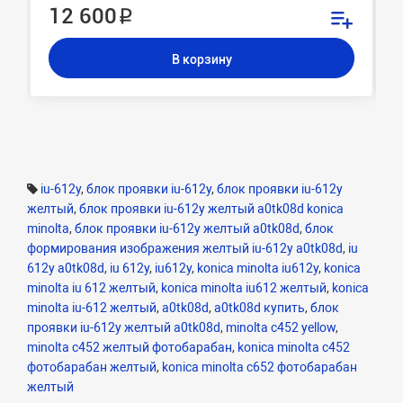
12 600 ₽
В корзину
iu-612y
,
блок проявки iu-612y
,
блок проявки iu-612y
желтый
,
блок проявки iu-612y желтый a0tk08d konica
minolta
,
блок проявки iu-612y желтый a0tk08d
,
блок
формирования изображения желтый iu-612y a0tk08d
,
iu
612y a0tk08d
,
iu 612y
,
iu612y
,
konica minolta iu612y
,
konica
minolta iu 612 желтый
,
konica minolta iu612 желтый
,
konica
minolta iu-612 желтый
,
a0tk08d
,
a0tk08d купить
,
блок
проявки iu-612y желтый a0tk08d
,
minolta c452 yellow
,
minolta c452 желтый фотобарабан
,
konica minolta c452
фотобарабан желтый
,
konica minolta c652 фотобарабан
желтый