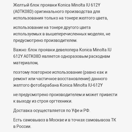
Желтый блок проявки Konica Minolta IU 612Y
(A0TK08D) оригинального производства для
использования только на тонере желтого цвета,
использование на тонере другого цвета
используемых в вышеперечисленных моделях, не
предусмотрено производителем.
Важно: блок проявки девелопера Konica Minolta IU
612Y A0TK08D является одноразовым расходнвм
материалом,
поэтому повторное использование (равно как и
ремонт или частичное восстановление) данного
желтого фотобарабана Konica Minolta IU-612Y
не предусмотрено производителем и может привести
к выходу из строя оргтехники.
Доставка осуществляется по Уфе и РФ.
Есть самовывоз в Москве и в точках самовывоза ТК
в России.